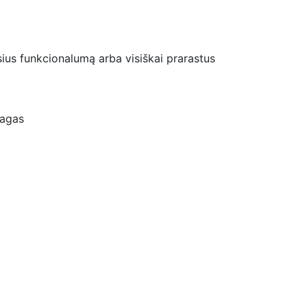
usius funkcionalumą arba visiškai prarastus
iagas