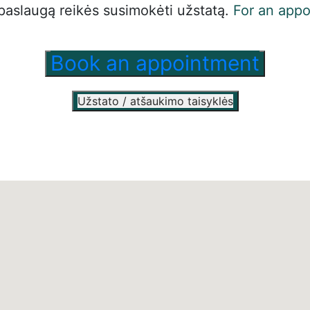
paslaugą reikės susimokėti užstatą.
For an appo
Book an appointment
Užstato / atšaukimo taisyklės