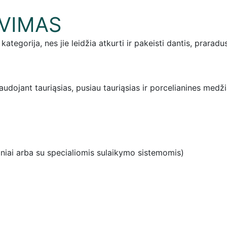
VIMAS
ategorija, nes jie leidžia atkurti ir pakeisti dantis, prarad
audojant tauriąsias, pusiau tauriąsias ir porcelianines medž
iniai arba su specialiomis sulaikymo sistemomis)