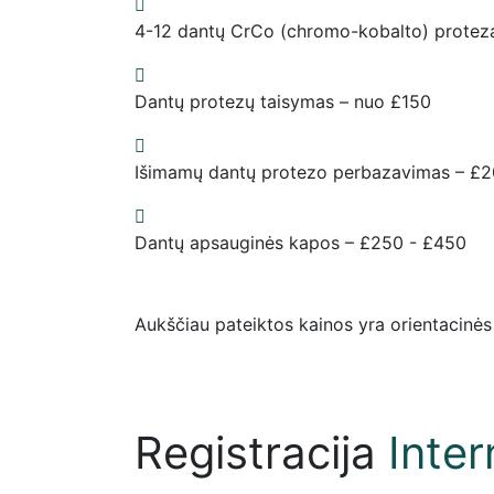
4-12 dantų CrCo (chromo-kobalto) protez
Dantų protezų taisymas – nuo £150
Išimamų dantų protezo perbazavimas – £
Dantų apsauginės kapos – £250 - £450
Aukščiau pateiktos kainos yra orientacinės ir
Registracija
Inter