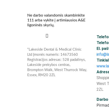
Ne darbo valandomis skambinkite
111 arba vykite į artimiausios A&E
ligoninės skyrių.
Telefo
Telefo
El. paš
"Lakeside Dental & Medical Clinic
info@l
Ltd Įmonės numeris: 14673560
Registracijos adresas: 528 padalinys,
Tinklal
Lakeside prekybos centras,
www.la
Brompton Walk, West Thurrock Way,
Adresa
Essex, RM20 2ZL
Shoppi
West T
2ZL
Darbo 
Pirmad