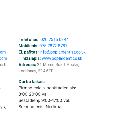
Telefonas:
020 7515 0344
Mobilusis:
075 7872 8787
com
El. paštas:
info@poplardentist.co.uk
.com
Tinklalapis:
www.poplardent.co.uk
orth
Adresas:
21 Morris Road, Poplar,
Londonas, E14 6FF
Darbo laikas:
:
Pirmadieniais-penktadieniais:
8:00-20:00 val.
Šeštadienį: 9:00-17:00 val.
kyrą
Sekmadienis: Nedirba