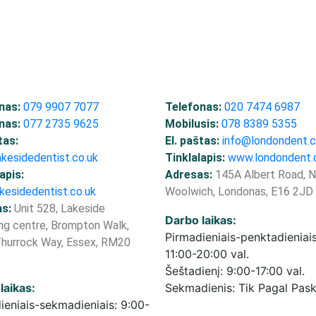
nas:
079 9907 7077
Telefonas:
020 7474 6987
nas:
077 2735 9625
Mobilusis:
078 8389 5355
tas:
El. paštas:
info@londondent.
akesidedentist.co.uk
Tinklalapis:
www.londondent
apis:
Adresas:
145A Albert Road, N
kesidedentist.co.uk
Woolwich, Londonas, E16 2JD
s:
Unit 528, Lakeside
Darbo laikas:
ng centre, Brompton Walk,
Pirmadieniais-penktadieniais
hurrock Way, Essex, RM20
11:00-20:00 val.
Šeštadienį: 9:00-17:00 val.
laikas:
Sekmadienis: Tik Pagal Pas
ieniais-sekmadieniais: 9:00-