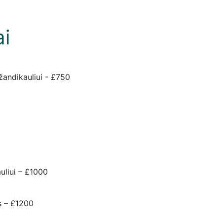
ai
žandikauliui - £750
uliui – £1000
s – £1200