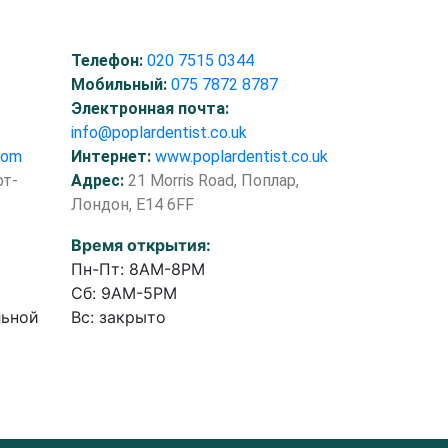
Телефон:
020 7515 0344
Мобильный:
075 7872 8787
Электронная почта:
info@poplardentist.co.uk
com
Интернет:
www.poplardentist.co.uk
рт-
Адрес:
21 Morris Road, Поплар,
Лондон, E14 6FF
Время открытия:
Пн-Пт: 8AM-8PM
Сб: 9AM-5PM
льной
Вс: закрыто