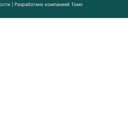
ости
| Разработано компанией
Томо