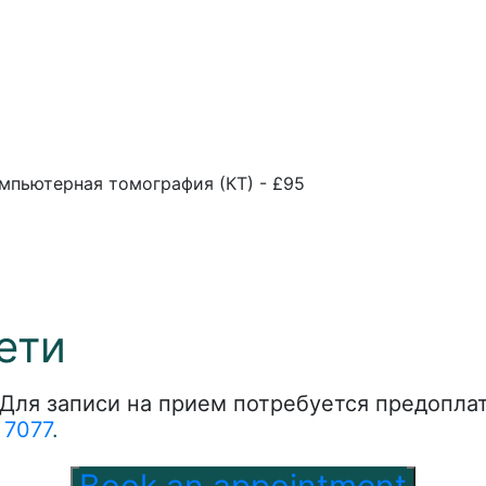
мпьютерная томография (КТ) - £95
ети
Для записи на прием потребуется предопла
 7077
.
Book an appointment