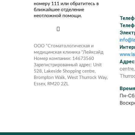
номеру 111 или обратитесь в
ближайшее отделение
неотложной помощи.
Телеф
Телеф
Элект
info@l
ООО "Стоматологическая и
Интер
медицинская клиника "Лейксайд
www.la
Номер компании: 14673560
Адрес
Зарегистрированный адрес: Unit
centre
528, Lakeside Shopping centre,
Thurro
Brompton Walk, West Thurrock Way,
Essex, RM20 2ZL
Время
Пн-Сб
Воскре