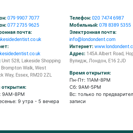
он:
079 9907 7077
Телефон:
020 7474 6987
он:
077 2735 9625
Мобильный:
078 8389 5355
ронная почта:
Электронная почта:
akesidedentist.co.uk
info@londondent.com
нет:
Интернет:
www.londondent.
kesidedentist.co.uk
Адрес:
145A Albert Road, Но
:
Unit 528, Lakeside Shopping
Вулидж, Лондон, E16 2JD
, Brompton Walk, West
Время открытия:
ck Way, Essex, RM20 2ZL
Пн-Пт: 11AM-8PM
 открытия:
Сб: 9AM-5PM
: 9AM-8PM
Вс: только по предварите
сенье: 9 утра - 5 вечера
записи